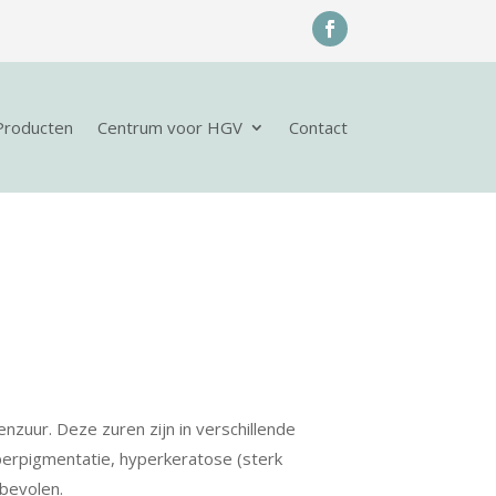
Producten
Centrum voor HGV
Contact
nzuur. Deze zuren zijn in verschillende
yperpigmentatie, hyperkeratose (sterk
nbevolen.