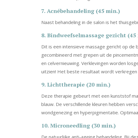
7. Acnébehandeling (45 min.)
Naast behandeling in de salon is het thuisgeb
8. Bindweefselmassage gezicht (45 
Dit is een intensieve massage gericht op de
gecombineerd met grepen uit de pincementma
en celvernieuwing. Verklevingen worden losg
uitzien! Het beste resultaat wordt verkrege
9. Lichttherapie (20 min.)
Deze therapie gebeurt met een kunststof mask
blauw. De verschillende kleuren hebben versc
wondgenezing en hyperpigmentatie. Optimaal 
10. Microneedling (30 min.)
De natuurlijke anti-ageing behandeling. Bij