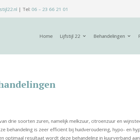
stijl22.nl
| Tel:
06 – 23 66 21 01
Home
Lijfstijl 22
Behandelingen
handelingen
n drie soorten zuren, namelijk melkzuur, citroenzuur en wijnstee
eze behandeling is zeer efficiënt bij huidveroudering, hypo- en h
en optimaal resultaat wordt deze behandeling in kuurverband aa