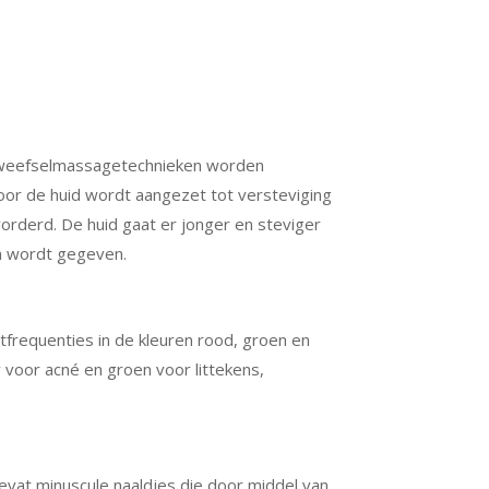
indweefselmassagetechnieken worden
r de huid wordt aangezet tot versteviging
rderd. De huid gaat er jonger en steviger
en wordt gegeven.
tfrequenties in de kleuren rood, groen en
 voor acné en groen voor littekens,
evat minuscule naaldjes die door middel van