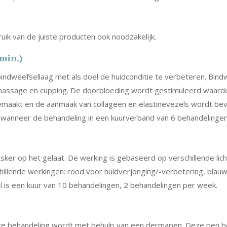
ruik van de juiste producten ook noodzakelijk.
min.)
 bindweefsellaag met als doel de huidconditie te verbeteren. B
ssage en cupping. De doorbloeding wordt gestimuleerd waardoo
emaakt en de aanmaak van collageen en elastinevezels wordt bevo
n wanneer de behandeling in een kuurverband van 6 behandeling
er op het gelaat. De werking is gebaseerd op verschillende lich
hillende werkingen: rood voor huidverjonging/-verbetering, blauw
is een kuur van 10 behandelingen, 2 behandelingen per week.
 deze behandeling wordt met behulp van een dermapen. Deze pen b