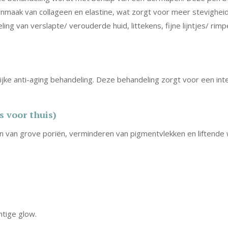
anmaak van collageen en elastine, wat zorgt voor meer stevigheid
g van verslapte/ verouderde huid, littekens, fijne lijntjes/ rimp
ijke anti-aging behandeling. Deze behandeling zorgt voor een in
s voor thuis)
van grove poriën, verminderen van pigmentvlekken en liftende w
htige glow.